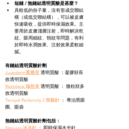
短鏈 / 無鏈結透明質酸是甚麼？
具較低的份子量，沒有形成交聯結
構（或低交聯結構），可以被皮膚
快速吸收，提供即時保濕效果。主
要用於皮膚淺層注射，即時解決乾
紋、眼周細紋、頸紋等問題，有利
於即時水潤效果、注射效果柔軟細
膩。
有鏈結透明質酸針劑
Juvederm喬雅登
 透明質酸 ：凝膠狀長
效透明質酸
Restylane 瑞然美
 透明質酸 ： 微粒狀多
效透明質酸
Teosyal Redensity 2 熊貓針
 ： 專治黑眼
圈、眼袋
無鏈結透明質酸針劑包括：
Neauvia 冰冰針
 ： 即時保濕水光針