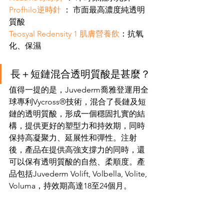
Profhilo逆時針
 ： 市面最高濃度純透明
質酸
Teosyal Redensity 1 肌膚營養飲
：抗氧
化、保濕
長＋短鏈混合透明質酸是甚麼？
值得一提的是，Juvederm喬雅登運用全
球專利Vycross®技術，混合了長鏈及短
鏈的透明質酸，形成一個穩固扎實的結
構，提供更好的塑型力和持效期，同時
保持高凝聚力、延展性和彈性。注射
後，產品在提供高強支撐力的同時，還
可以保有透明質酸的自然、柔順度。產
品包括Juvederm Volift, Volbella, Volite, 
Voluma，持效期高達18至24個月。