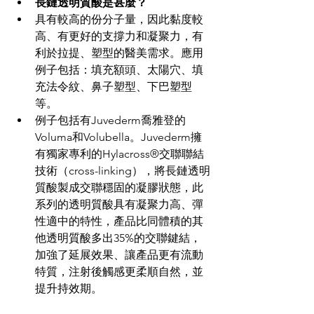
長鏈透明質酸是甚麼？
具有較高的份分子量，因此黏度較
高、有更好的支撐力和凝聚力，有
利於拉提、塑型的醫美需求。應用
例子包括：填充額頭、太陽穴、填
充法令紋、鼻子塑型、下巴塑型
等。
例子包括有Juvederm喬雅登的
Voluma和Volubella。Juvederm擁
有獨家專利的Hylacross®交聯聯結
技術（cross-linking），將長鏈透明
質酸製成交聯穩固的凝膠狀態，此
系列的透明質酸具有凝聚力高、彈
性適中的特性，產品比同體積的其
他透明質酸多出35%的交聯鍵結，
加強了延展效果、讓產品更有流動
特質，注射後觸感更柔順自然，並
提升持效期。