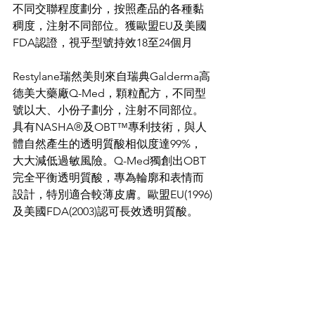
不同交聯程度劃分，按照產品的各種黏
稠度，注射不同部位。獲歐盟EU及美國
FDA認證，視乎型號持效18至24個月
Restylane瑞然美則來自瑞典Galderma高
德美大藥廠Q-Med，顆粒配方，不同型
號以大、小份子劃分，注射不同部位。
具有NASHA®及OBT™專利技術，與人
體自然產生的透明質酸相似度達99%，
大大減低過敏風險。Q-Med獨創出OBT
完全平衡透明質酸，專為輪廓和表情而
設計，特別適合較薄皮膚。歐盟EU(1996)
及美國FDA(2003)認可長效透明質酸。