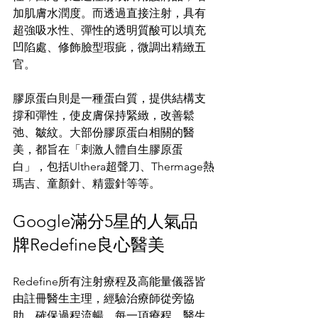
加肌膚水潤度。而透過直接注射，具有
超強吸水性、彈性的透明質酸可以填充
凹陷處、修飾臉型瑕疵，微調出精緻五
官。
膠原蛋白則是一種蛋白質，提供結構支
撐和彈性，使皮膚保持緊緻，改善鬆
弛、皺紋。大部份膠原蛋白相關的醫
美，都旨在「刺激人體自生膠原蛋
白」，包括Ulthera超聲刀、Thermage熱
瑪吉、童顏針、精靈針等等。
Google滿分5星的人氣品
牌Redefine良心醫美
Redefine所有注射療程及高能量儀器皆
由註冊醫生主理，經驗治療師從旁協
助，確保過程流暢。每一項療程，醫生