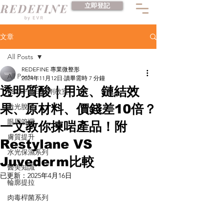
立即登記
文章
All Posts
REDEFINE 專業微整形
All Posts
2024年11月12日
讀畢需時 7 分鐘
透明質酸｜用途、鏈結效
REDEFINE 針劑教室
果、原材料、價錢差10倍？
激光脫疣
眼周管理
一文教你揀啱產品！附
膚質提升
Restylane VS
水光保濕系列
Juvederm比較
醫美知識
已更新：
2025年4月16日
輪廓提拉
肉毒桿菌系列