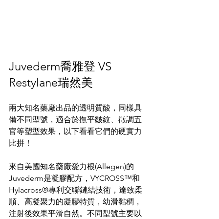
Juvederm喬雅登 VS 
Restylane瑞然美
兩大知名藥廠出品的透明質酸，同樣具
備不同型號，適合於撫平皺紋、徵調五
官等塑型效果，以下看看它們的硬實力
比拼！
來自美國知名藥廠愛力根(Allegen)的
Juvederm是凝膠配方，VYCROSS™和
Hylacross®專利交聯鏈結技術，達致柔
順、高凝聚力的凝膠特質，幼滑黏稠，
注射後效果平滑自然。不同型號主要以