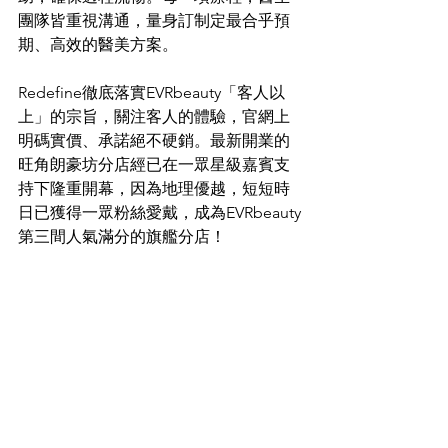
團隊皆重視溝通，量身訂制定最合乎預
期、高效的醫美方案。
Redefine徹底落實EVRbeauty「客人以
上」的宗旨，關注客人的體驗，官網上
明碼實價、承諾絕不硬銷。最新開業的
旺角朗豪坊分店經已在一眾星級嘉賓支
持下隆重開幕，因為地理優越，短短時
日已獲得一眾粉絲愛戴，成為EVRbeauty
第三間人氣滿分的旗艦分店！