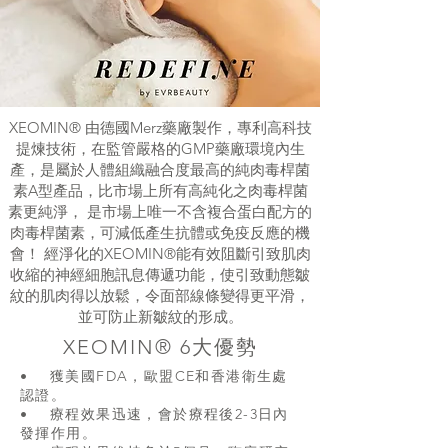
XEOMIN® 由德國Merz藥廠製作，專利高科技
提煉技術，在監管嚴格的GMP藥廠環境內生
產，是屬於人體組織融合度最高的純肉毒桿菌
素A型產品，比市場上所有高純化之肉毒桿菌
素更純淨， 是市場上唯一不含複合蛋白配方的
肉毒桿菌素，可減低產生抗體或免疫反應的機
會！ 經淨化的XEOMIN®能有效阻斷引致肌肉
收縮的神經細胞訊息傳遞功能，使引致動態皺
紋的肌肉得以放鬆，令面部線條變得更平滑，
並可防止新皺紋的形成。
XEOMIN® 6大優勢
• 獲美國FDA，歐盟CE和香港衛生處
認證。
• 療程效果迅速，會於療程後2-3日內
發揮作用。