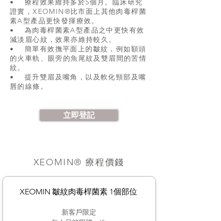
• 療程效果維持多於5個月。臨床研究
證實，XEOMIN®比市面上其他肉毒桿菌
素A型產品更快發揮療效。
• 為肉毒桿菌素A型產品之中更快有效
減淡眉心紋，效果亦維持較久。
• 簡單有效撫平面上的皺紋，例如額頭
的火車軌、眼旁的魚尾紋及雙眉間的苦情
紋。
• 提升雙眉及嘴角，以及軟化頸部及嘴
唇的線條。
立即登記
XEOMIN® 療程價錢
XEOMIN 皺紋肉毒桿菌素 1個部位
新客戶限定