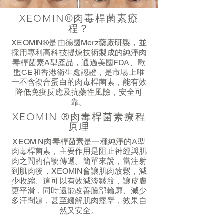
XEOMIN®肉毒桿菌素療
程？
XEOMIN®是由德國Merz藥廠研製，並
採用專利高科技提煉技術製成的純淨肉
毒桿菌素A型產品，通過美國FDA、歐
盟CE和香港衛生處認證，是市場上唯
一不含複合蛋白的肉毒桿菌素，能有效
降低免疫反應及抗藥性風險，安全可
靠。
XEOMIN ®肉毒桿菌素療程
原理
XEOMIN肉毒桿菌素是一種純淨的A型
肉毒桿菌素，主要作用是阻止神經與肌
肉之間的信號傳遞。簡單來說，當注射
到肌肉後，XEOMIN會讓肌肉放鬆，減
少收縮。這可以有效減淡皺紋，讓皮膚
更平滑，同時還能改善臉部輪廓、減少
多汗問題，甚至緩解肌肉痙攣，效果自
然又安全。