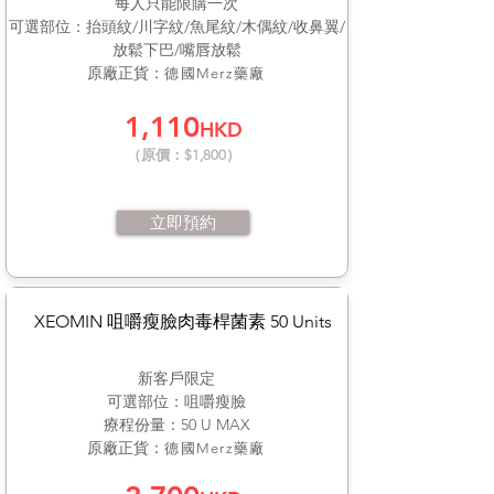
每人只能限購一次
可選部位：抬頭紋/川字紋/魚尾紋/木偶紋/收鼻翼/
放鬆下巴/嘴唇放鬆
原廠正貨​：
德國Merz藥廠
1,110
HKD
（原價：$1,800）
立即預約
XEOMIN 咀嚼瘦臉肉毒桿菌素 50 Units
新客戶限定
可選部位：咀嚼瘦臉
療程份量：50 U MAX
原廠正貨​：
德國Merz藥廠