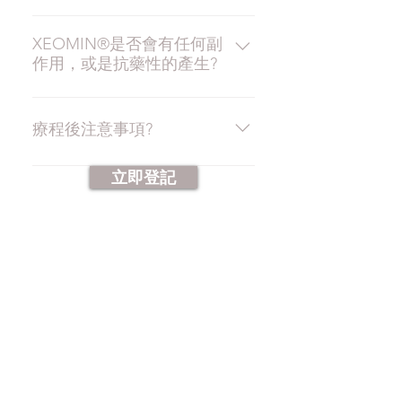
應用於臉上適當位置，整個療程只
的狀況而不會更明顯。建議可按個
XEOMIN®是一種無雜質*的肉毒桿
需約十分鐘，療程後更不留明確痕
人需要在療程漸失後重覆接受
菌素A型產品2，療效只會在療程位
XEOMIN®是否會有任何副
跡。接受療程者可於療程後立即上
XEOMIN®療程。 *效果引人而異
作用，或是抗藥性的產生?
置產生作用，令引致動態皺紋的肌
班或恢復日常活動，無須休息，方
肉得以放鬆，不會影響其他部位或
便快捷。
XEOMIN®只是在進行療程的部位
引致面部肌肉僵硬。
產生療效，極少出現副作用，只有
療程後注意事項?
絕少數人士使用後會略感不適，包
括於療程部位呈現輕微瘀傷，痠痛
療程後可照常使用化驗或護膚品，
立即登記
感或肌肉無力感，但通常這些不適
但應避免過度搓揉或按壓療程部
只是暫時性的。反覆施打肉毒桿菌
位。療程後可照常做運動及恢復日
素可能造成抗體的產生，而出現效
常活動，但24小時內應避免大幅俯
Subscribe Now. 免費醫美資訊
果遞減或無效的狀況，請選擇通過
身及避免飲酒，一星期內亦不宜進
美國FDA認證，並且不含複合蛋白
行面部美容，按摩及蒸氣浴，以免
質的肉毒桿菌素，減少身體免疫反
刺激療程部位而影響療效。
立即Whatsapp 查詢+852
6550 1594
應。產生打體對抗外來病毒，這就
Wechat 查詢 EVRbeauty_CS
是施打疲苗能預防病毒感染的原
理，因此任何藥劑只要含有蛋白
質，學理上長期反覆施打，可能會