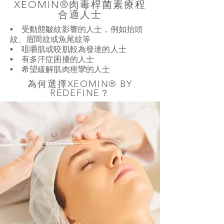
XEOMIN®肉毒桿菌素療程
合適人士
• 受動態皺紋影響的人士，例如抬頭
紋、眉間紋或魚尾紋等
• 咀嚼肌或咬肌較為發達的人士
• 有多汗症困擾的人士
• 希望緩解肌肉痙攣的人士
為何選擇XEOMIN® BY
REDEFINE？