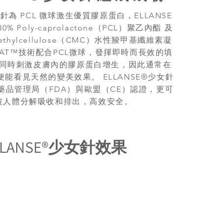
女針為 PCL 微球激生優質膠原蛋白，ELLANSE
 Poly-caprolactone（PCL）聚乙內酯 及
ymethylcellulose（CMC）水性羧甲基纖維素凝
AT™技術配合PCL微球，發揮即時而長效的填
同時刺激皮膚內的膠原蛋白增生，因此通常在
能看見天然的變美效果。 ELLANSE®少女針
藥品管理局（FDA）與歐盟（CE）認證，更可
被人體分解吸收和排出，高效安全。
LLANSE®少女針效果