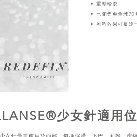
重塑輪廓​
已銷售至全球70
療程效果可長達
LLANSE®少女針適用
SE®少女針最常使用於面部，包括淚溝、下巴、面頰、虎