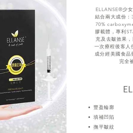
ELLANSE®少
結合兩大成份：30%
70% carbox
膠載體，專利ST
充及去皺效果，
一次療程後客人便
成分經美國食品
完全
E
豐盈輪廓
填補凹陷
撫平皺紋