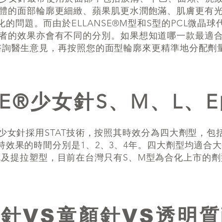
體的面部輪廓更細緻、蘋果肌更水潤飽滿、肌膚更有
的問題。而由於ELLANSE®M型和S型的PCL微晶
者的效果亦會有不同的分別。如果想知道哪一款最適
諮詢醫生意見，再按照您的面型輪廓來更精準地分配劑
NSE®少女針S、M、L、
E®少女針採用STAT技術，按照其時效分為四大劑型，包
持效果的時間分別是1、2、3、4年。四大劑型均適合
充及提拉塑型，目前在台灣只有S、M型為合化上市的劑
針VS童顏針VS透明