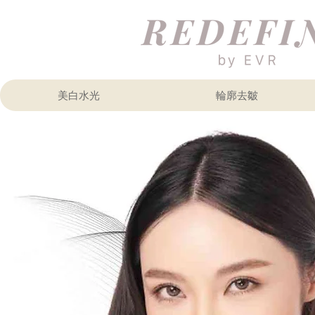
美白水光
輪廓去皺