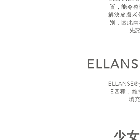
置，能令整
解決皮膚老化
別，因此兩
先
ELLA
ELLANS
E四種，維
填
少女