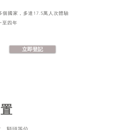
多個國家，多達17.5萬人次體驗​
一至四年
立即登記
位置
紋、額頭等位