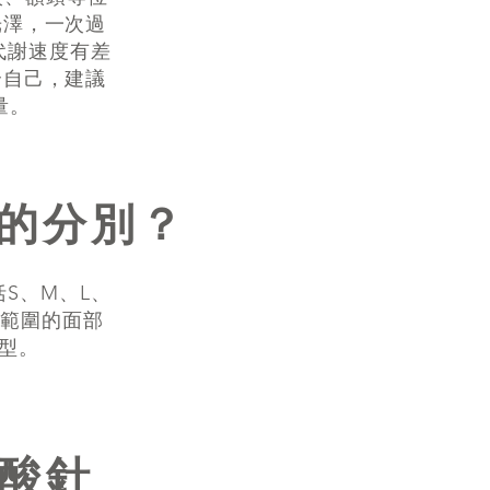
光澤，一次過
球代謝速度有差
合自己，建議
量。
E的分別？
括S、M、L、
大範圍的面部
型。
質酸針