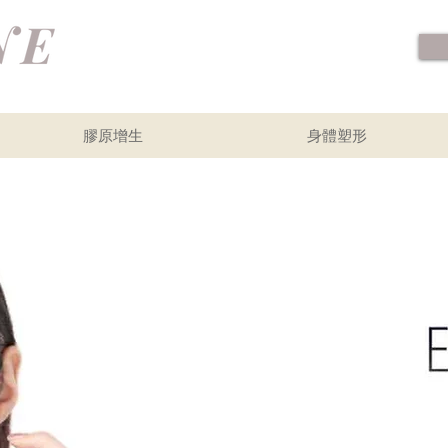
膠原增生
身體塑形