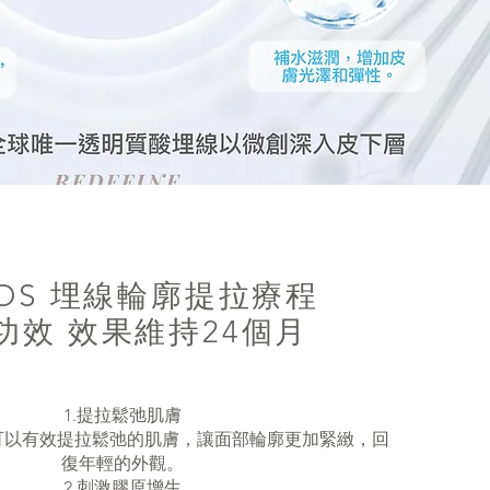
TOS 埋線輪廓提拉療程
功效 效果維持24個月
1.提拉鬆弛肌膚
療程可以有效提拉鬆弛的肌膚，讓面部輪廓更加緊緻，回
復年輕的外觀。
2.刺激膠原增生