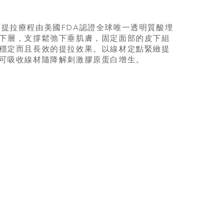
輪廓提拉療程由美國FDA認證全球唯一透明質酸埋
下層，支撐鬆弛下垂肌膚，固定面部的皮下組
穩定而且長效的提拉效果。以線材定點緊緻提
可吸收線材隨降解刺激膠原蛋白增生。