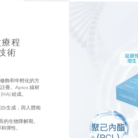
拉療程
利技術
廓修飾和年輕化的方
註冊。Aptos 線材
(HA) 組成。
原蛋白生成，與人體相
較長的生物降解期。
澤和彈性。