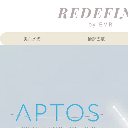
美白水光
輪廓去皺