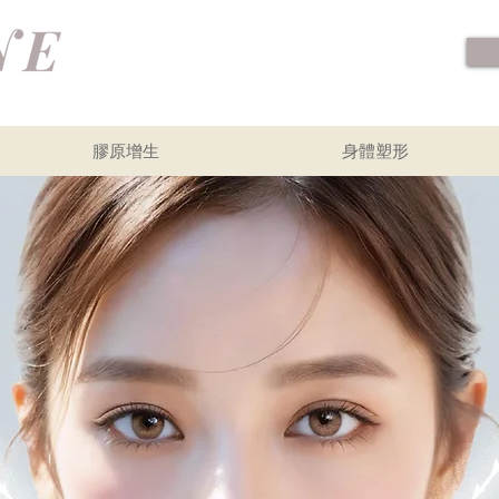
膠原增生
身體塑形