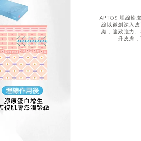
APTOS 埋線
線以微創深入皮
織，達致強力、
升皮膚，