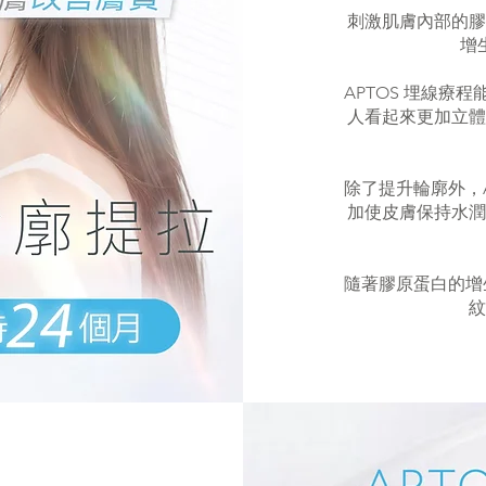
刺激肌膚內部的膠
增
APTOS 埋線
人看起來更加立體
除了提升輪廓外，
加使皮膚保持水潤
隨著膠原蛋白的增
紋