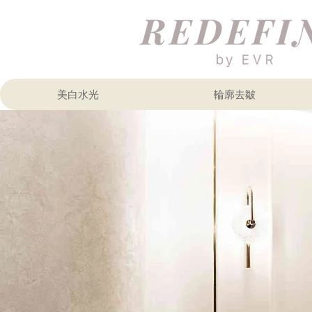
美白水光
輪廓去皺