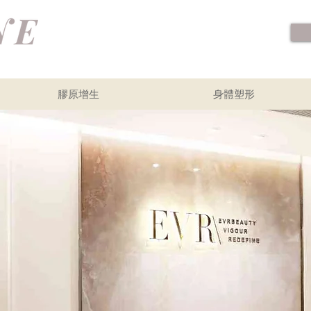
膠原增生
身體塑形