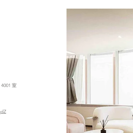
001 室
qdZ