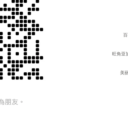
百
旺角亚皆
美丽