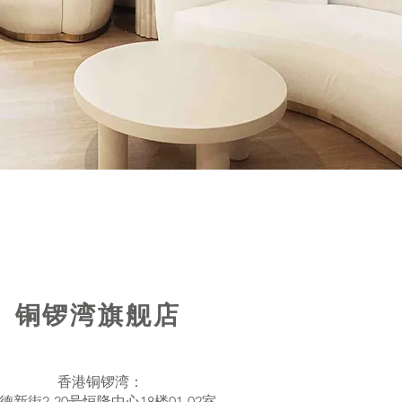
铜锣湾旗舰店
香港铜锣湾：
德新街2-20号恒隆中心18楼01-02室