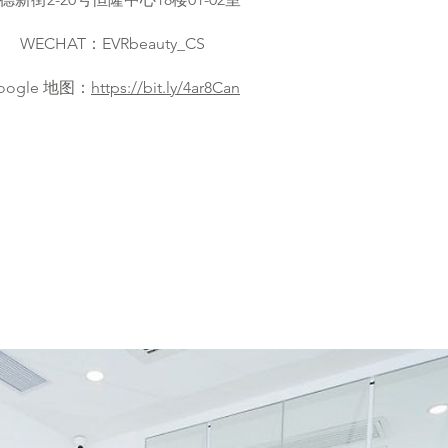
WECHAT：EVRbeauty_CS​​
Google 地图：
https://bit.ly/4ar8Can