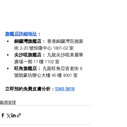
旗艦店詳細地址
：
銅鑼灣旗艦店：
 香港銅鑼灣百德新
街 2-20 號恒隆中心 1801-02 室
尖沙咀旗艦店：
 九龍尖沙咀美麗華
廣場一期 11 樓 1102 室
旺角旗艦店：
 九龍旺角亞皆老街 8 
號朗豪坊辦公大樓 40 樓 4001 室
立即預約免費皮膚分析：
5345 5818
眼周管理