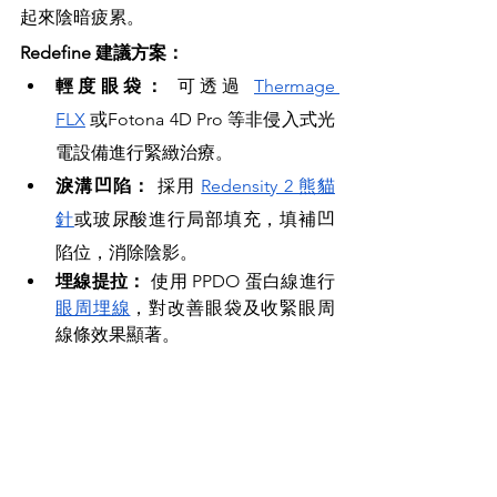
起來陰暗疲累。
Redefine 建議方案：
輕度眼袋：
 可透過 
Thermage 
FLX
 或Fotona 4D Pro 等非侵入式光
電設備進行緊緻治療。
淚溝凹陷：
 採用 
Redensity 2 熊貓
針
或玻尿酸進行局部填充，填補凹
陷位，消除陰影。
埋線提拉：
 使用 PPDO 蛋白線進行
眼周埋線
，對改善眼袋及收緊眼周
線條效果顯著。