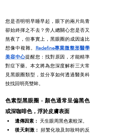
您是否明明早睡早起，眼下的兩片烏青
卻始終揮之不去？旁人總關心您是否又
熬夜了，但事實上，黑眼圈的成因遠比
想像中複雜。
Redefine專業微整形醫學
美容中心
提醒您：找對原因，才能精準
對症下藥。本文將為您深度解析三大常
見黑眼圈類型，並分享如何透過醫美科
技找回明亮雙眸。
色素型黑眼圈 - 顏色通常呈偏黑色
或深咖啡色，浮於皮膚表面
遺傳因素：
 天生眼周黑色素較深。
後天刺激：
 頻繁化妝及卸妝時的反