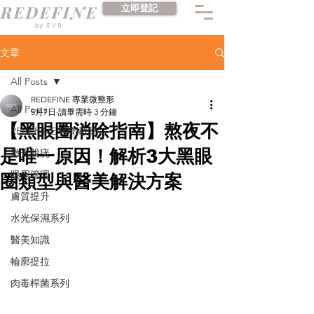
立即登記
文章
All Posts
REDEFINE 專業微整形
All Posts
5月7日
讀畢需時 3 分鐘
【黑眼圈消除指南】熬夜不
REDEFINE 針劑教室
是唯一原因！解析3大黑眼
激光脫疣
眼周管理
圈類型與醫美解決方案
膚質提升
水光保濕系列
醫美知識
輪廓提拉
肉毒桿菌系列