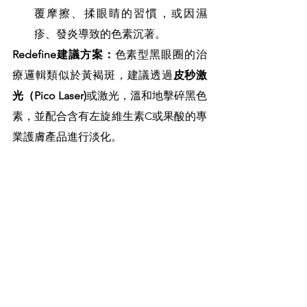
覆摩擦、揉眼睛的習慣，或因濕
疹、發炎導致的色素沉著。
Redefine建議方案：
色素型黑眼圈的治
療邏輯類似於黃褐斑，建議透過
皮秒激
光（Pico Laser)
或激光，溫和地擊碎黑色
素，並配合含有左旋維生素C或果酸的專
業護膚產品進行淡化。