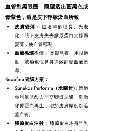
血管型黑眼圈 - 隱隱透出藍黑色或
青紫色，這是皮下靜脈淤血所致
皮膚變薄：
 隨著年齡增長、光老
化，眼下皮膚失去膠原蛋白支撐而
變薄，使血管顯現。
血液循環不佳：
 長期熬夜、用眼過
度，或過敏性鼻炎導致靜脈血液淤
滯。
Redefine 建議方案：
Sunekos Performa（米蘭針) : 
透過
專利氨基酸與非交聯玻尿酸，刺激
膠原蛋白再生，增加皮膚厚度以遮
蓋血管。
膠原蛋白注射：
 膠原蛋白本身呈乳