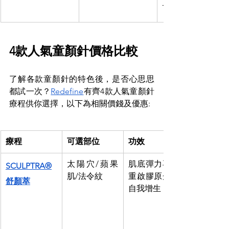
- 快速見效，效果
4款人氣童顏針價格比較
了解各款童顏針的特色後，是否心思思
都試一次？
Redefine
有齊4款人氣童顏針
療程供你選擇，以下為相關價錢及優惠: 
療程
可選部位
功效
太陽穴/蘋果
肌底彈力再生 
SCULPTRA®
肌/法令紋 
重啟膠原蛋白
舒顏萃
自我增生 