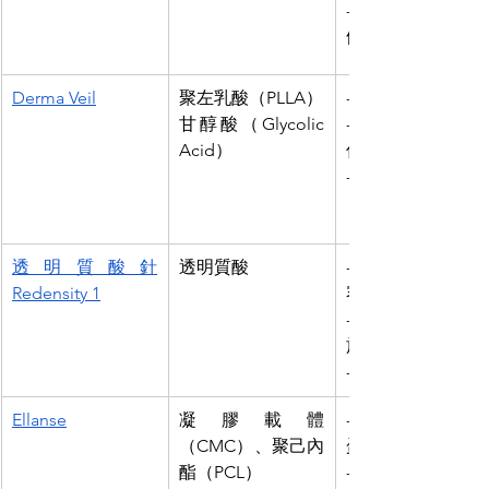
- 逐步回復肌膚
條會更自然
Derma Veil
聚左乳酸（PLLA）
- 被視為「第2代」Sc
甘醇酸（Glycolic 
- 加入甘醇酸可
Acid）
份
- 可注射於臉部
（如額頭、淚溝、
透明質酸針
透明質酸
- 採用人體天然
Redensity 1
容性較高
- 快速見效，效
於填補臉上凹陷位
- 需要頻繁地定期
Ellanse​
凝膠載體
- 具即時填補和
（CMC）、聚己內
蛋白雙重作用
酯（PCL）
- 生物相容性高