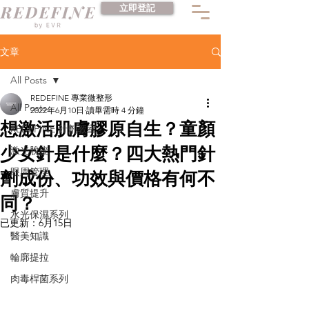
立即登記
文章
All Posts
REDEFINE 專業微整形
All Posts
2022年6月10日
讀畢需時 4 分鐘
想激活肌膚膠原自生？童顏
REDEFINE 針劑教室
少女針是什麼？四大熱門針
激光脫疣
眼周管理
劑成份、功效與價格有何不
膚質提升
同？
水光保濕系列
已更新：
6月15日
醫美知識
輪廓提拉
肉毒桿菌系列