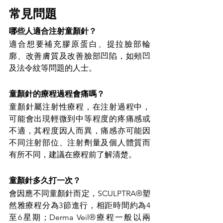
常見問題
哪些人適合注射童顏針？
適合想要補充膠原蛋白、提拉臉部輪
廓、改善膚質及改善臉部凹陷，如頰凹
及法令紋等問題的人士。
童顏針的療程過程會痛嗎？
童顏針屬注射性療程，在注射過程中，
可能會出現輕微到中等程度的疼痛感或
不適，其程度因人而異，痛感亦可能因
不同注射部位、注射劑量及個人體質而
有所不同，建議在療程前了解清楚。
童顏針多久打一次？
會因應不同童顏針而定，SCULPTRA®塑
然雅療程分為3節進行，相距時間約為4
至6星期；Derma Veil®療程一般以兩