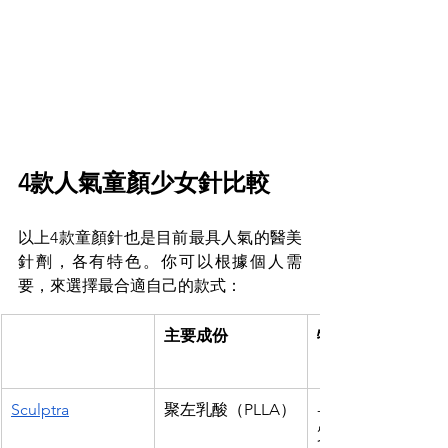
4款人氣童顏少女針比較
以上4款童顏針也是目前最具人氣的醫美
針劑，各有特色。你可以根據個人需
要，來選擇最合適自己的款式：
主要成份
特點
Sculptra
聚左乳酸（PLLA）
- 刺激皮膚膠原
質