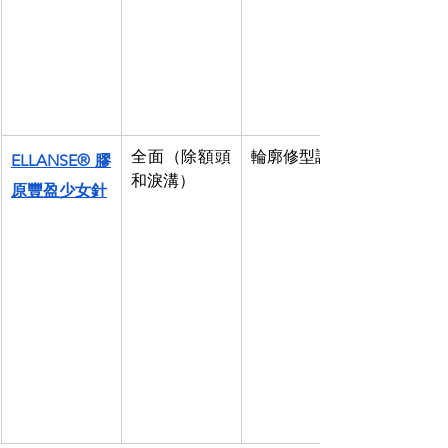
全面（除額頭
輪廓修型調整
ELLANSE® 膠
和淚溝）
原豐盈少女針