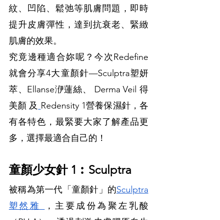
紋、凹陷、鬆弛等肌膚問題，即時
提升皮膚彈性，達到抗衰老、緊緻
肌膚的效果。
究竟邊種適合妳呢？今次Redefine
就會分享4大童顏針—Sculptra塑妍
萃、Ellanse洢蓮絲、 Derma Veil 得
美顏 及
Redensity 1營養保濕針，各
有各特色，最緊要大家了解產品更
多，選擇最適合自己的！
童顏少女針 1︰Sculptra
被稱為第一代「童顏針」的
Sculptra
塑然雅 
，主要成份為聚左乳酸