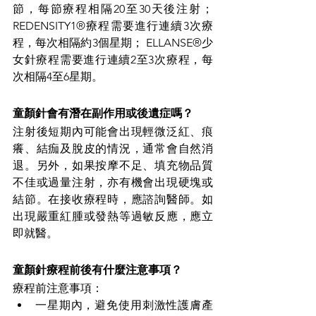
節，每節療程相隔20至30天後注射；
REDENSITY1®療程需要進行連續3次療
程，每次相隔約3個星期； ELLANSE®少
女針療程需要進行連續2至3次療程，每
次相隔4至6星期。
童顏針會有潛在副作用或後遺症嗎？
注射後短期內可能會出現輕微泛紅、痕
癢、結痂及脫皮的情況，通常會自然消
退。另外，如果按摩不足、填充物品質
不佳或過量注射，亦有機會出現硬塊或
結節。在接收療程時，應諮詢醫師。如
出現嚴重紅腫或發熱等過敏反應，應立
即就醫。
童顏針療程前後有什麼注意事項？
療程前注意事項：
一星期內，避免使用刺激性護膚產