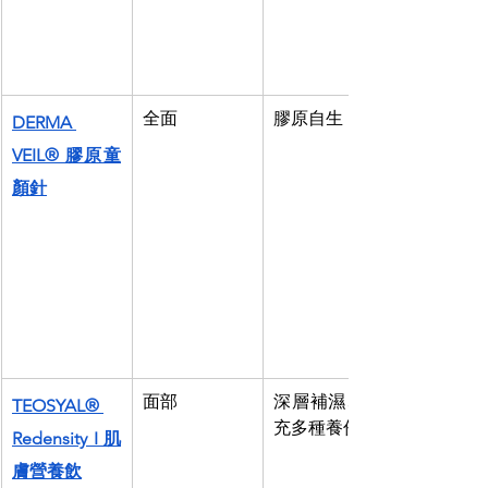
全面
膠原自生
DERMA 
VEIL® 膠原童
顏針
面部
深層補濕、補
TEOSYAL® 
充多種養份 
Redensity I 肌
膚營養飲