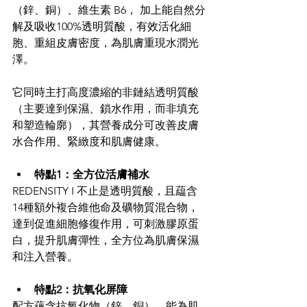
（鋅、銅）、維生素 B6， 加上能自然分
解及吸收100%透明質酸，有效活化細
胞、重組皮膚密度，為肌膚重現水潤光
澤。
它同時主打高度濃縮的非鏈結透明質酸
（主要達到保濕、鎖水作用，而非填充
和塑造輪廓），其營養成分可改善皮膚
水合作用、緊緻度和肌膚健康。
特點1：全方位活膚補水
REDENSITY I 不止是透明質酸，且藴含
14種額外複合維他命及礦物質混合物，
達到促進細胞修復作用，可刺激膠原蛋
白，提升肌膚彈性，全方位為肌膚保濕
和注入營養。
特點2：抗氧化屏障
配方蘊含抗氧化物（鋅、銅），能為肌