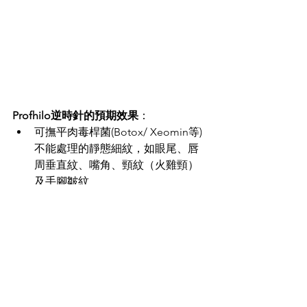
Profhilo逆時針的預期效果
：
可撫平肉毒桿菌(Botox/ Xeomin等) 
不能處理的靜態細紋，如眼尾、唇
周垂直紋、嘴角、頸紋（火雞頸）
及手腳皺紋
提升皮膚保濕能力，改善皮膚質
素，還原飽滿水潤狀態
膠原蛋白及彈性蛋白增生，肌膚提
升彈性
活化脂肪細胞，增加皮膚飽滿度
Profhilo逆時針的價錢