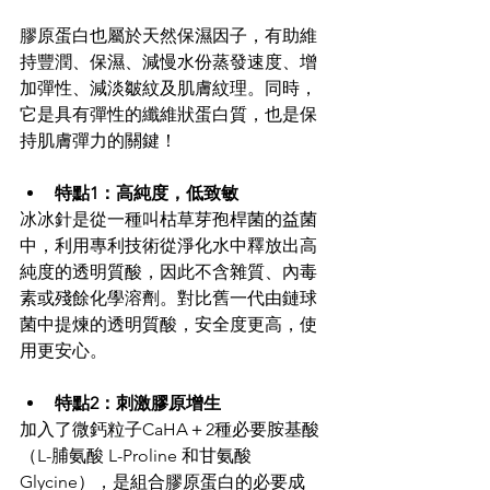
膠原蛋白也屬於天然保濕因子，有助維
持豐潤、保濕、減慢水份蒸發速度、增
加彈性、減淡皺紋及肌膚紋理。同時，
它是具有彈性的纖維狀蛋白質，也是保
持肌膚彈力的關鍵！
特點1：高純度，低致敏
冰冰針是從一種叫枯草芽孢桿菌的益菌
中，利用專利技術從淨化水中釋放出高
純度的透明質酸，因此不含雜質、內毒
素或殘餘化學溶劑。對比舊一代由鏈球
菌中提煉的透明質酸，安全度更高，使
用更安心。
特點2：刺激膠原增生
加入了微鈣粒子CaHA＋2種必要胺基酸
（L-脯氨酸 L-Proline 和甘氨酸 
Glycine），是組合膠原蛋白的必要成