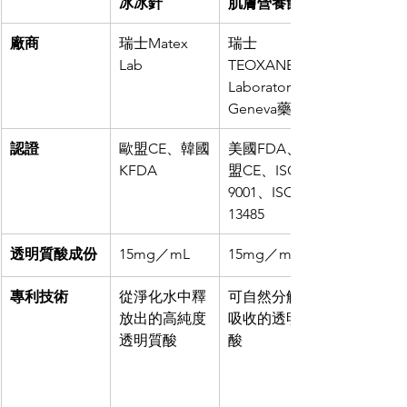
冰冰針
肌膚營養飲
廠商
瑞士Matex 
瑞士
Lab
TEOXANE  
Laboratories 
Geneva藥廠
認證
歐盟CE、韓國
美國FDA、歐
KFDA
盟CE、ISO 
9001、ISO   
13485
透明質酸成份
15mg／mL
15mg／mL
專利技術
從淨化水中釋
可自然分解及
放出的高純度
吸收的透明質
透明質酸
酸