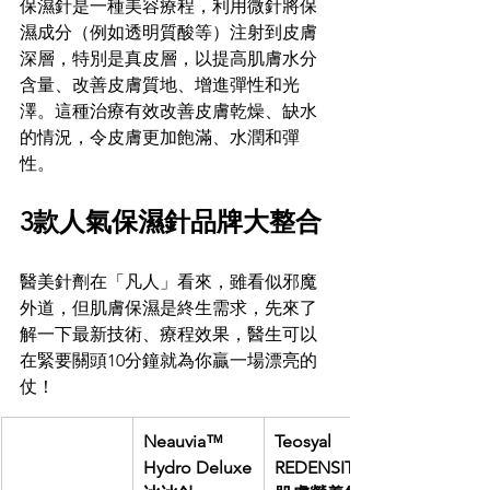
保濕針是一種美容療程，利用微針將保
濕成分（例如透明質酸等）注射到皮膚
深層，特別是真皮層，以提高肌膚水分
含量、改善皮膚質地、增進彈性和光
澤。這種治療有效改善皮膚乾燥、缺水
的情況，令皮膚更加飽滿、水潤和彈
性。
3款人氣保濕針品牌大整合
醫美針劑在「凡人」看來，雖看似邪魔
外道，但肌膚保濕是終生需求，先來了
解一下最新技術、療程效果，醫生可以
在緊要關頭10分鐘就為你贏一場漂亮的
仗！
Neauvia™ 
Teosyal 
Hydro Deluxe
REDENSITY I