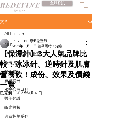
立即登記
文章
All Posts
REDEFINE 專業微整形
All Posts
2023年11月13日
讀畢需時 7 分鐘
【保濕針】3大人氣品牌比
REDEFINE 針劑教室
較：冰冰針、逆時針及肌膚
激光脫疣
眼周管理
營養飲！成份、效果及價錢
膚質提升
一覽
水光保濕系列
已更新：
2025年4月16日
醫美知識
輪廓提拉
肉毒桿菌系列