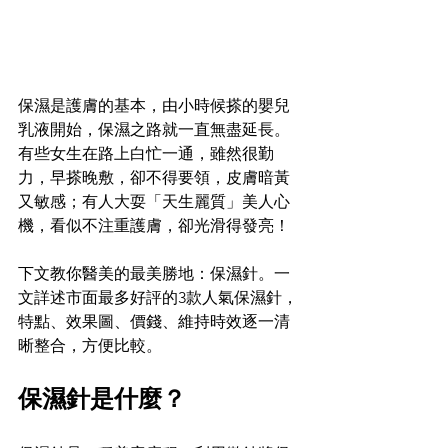
保濕是護膚的基本，由小時候搽的嬰兒
乳液開始，保濕之路就一直無盡延長。
有些女生在路上白忙一通，雖然很勤
力，早搽晚敷，卻不得要領，皮膚暗黃
又敏感；有人大耍「天生麗質」美人心
機，看似不注重護膚，卻光滑得發亮！
下文教你醫美的最美勝地：保濕針。一
文詳述市面最多好評的3款人氣保濕針，
特點、效果圖、價錢、維持時效逐一清
晰整合，方便比較。
保濕針是什麼？