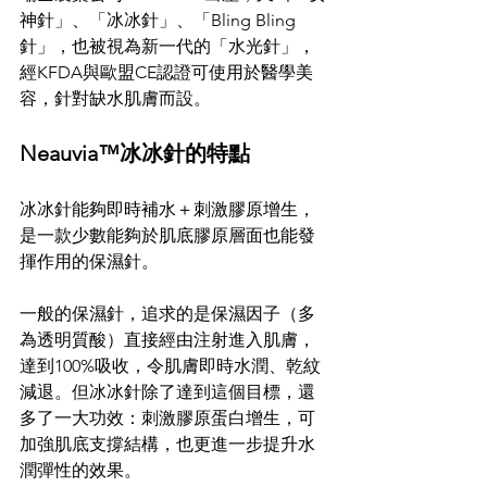
神針」、「冰冰針」、「Bling Bling
針」，也被視為新一代的「水光針」，
經KFDA與歐盟CE認證可使用於醫學美
容，針對缺水肌膚而設。
Neauvia™冰冰針的特點
冰冰針能夠即時補水＋刺激膠原增生，
是一款少數能夠於肌底膠原層面也能發
揮作用的保濕針。
一般的保濕針，追求的是保濕因子（多
為透明質酸）直接經由注射進入肌膚，
達到100%吸收，令肌膚即時水潤、乾紋
減退。但冰冰針除了達到這個目標，還
多了一大功效：刺激膠原蛋白增生，可
加強肌底支撐結構，也更進一步提升水
潤彈性的效果。