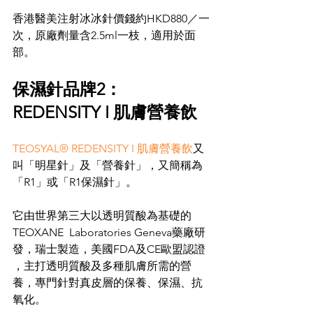
香港醫美注射冰冰針價錢約HKD880／一
次，原廠劑量含2.5ml一枝，適用於面
部。
保濕針品牌2：
REDENSITY I 肌膚營養飲
TEOSYAL® REDENSITY I 肌膚營養飲
又
叫「明星針」及「營養針」，又簡稱為
「R1」或「R1保濕針」。
它由世界第三大以透明質酸為基礎的
TEOXANE  Laboratories Geneva藥廠研
發，瑞士製造，美國FDA及CE歐盟認證 
，主打透明質酸及多種肌膚所需的營
養，專門針對真皮層的保養、保濕、抗
氧化。