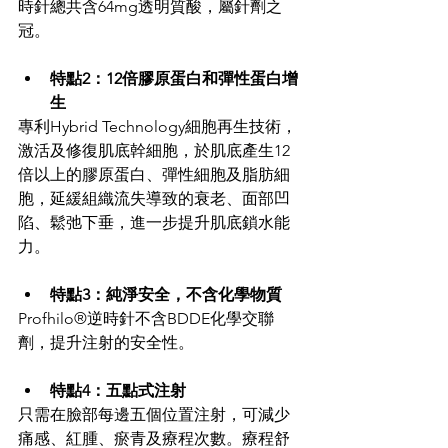
時針總共含64mg透明質酸，屬針劑之
冠。
特點2：12倍膠原蛋白和彈性蛋白增
生
專利Hybrid Technology細胞再生技術，
激活及修復肌底幹細胞，於肌底產生12
倍以上的膠原蛋白、彈性細胞及脂肪細
胞，延緩組織流失導致的衰老、面部凹
陷、鬆弛下垂，進一步提升肌底鎖水能
力。
特點3：純淨安全，不含化學物質
Profhilo®逆時針不含BDDE化學交聯
劑，提升注射的安全性。
特點4：五點式注射
只需在臉部每邊五個位置注射，可減少
痛感、紅腫、瘀青及療程次數。療程舒