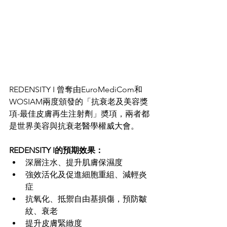
REDENSITY I 曾奪由EuroMediCom和
WOSIAM兩度頒發的「抗衰老及美容獎
項-最佳皮膚再生注射劑」奬項，兩者都
是世界美容與抗衰老醫學權威大會。
REDENSITY I的預期效果：
深層注水、提升肌膚保濕度
強效活化及促進細胞重組、減輕炎
症
抗氧化、抵禦自由基損傷，預防皺
紋、衰老
提升皮膚緊緻度