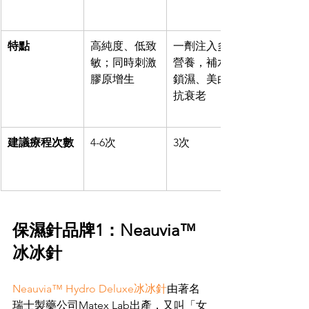
特點
高純度、低致
一劑注入多種
敏；同時刺激
營養，補水、
膠原增生
鎖濕、美白、
抗衰老
建議療程次數
4-6次
3次
保濕針品牌1：Neauvia™
冰冰針
Neauvia™ Hydro Deluxe冰冰針
由著名
瑞士製藥公司Matex Lab出產，又叫「女