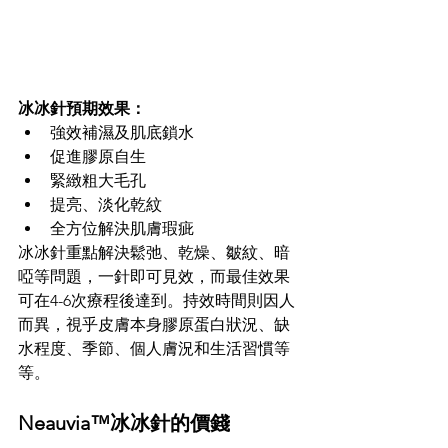
冰冰針預期效果：
強效補濕及肌底鎖水
促進膠原自生
緊緻粗大毛孔
提亮、淡化乾紋
全方位解決肌膚瑕疵
冰冰針重點解決鬆弛、乾燥、皺紋、暗
啞等問題，一針即可見效，而最佳效果
可在4-6次療程後達到。持效時間則因人
而異，視乎皮膚本身膠原蛋白狀況、缺
水程度、季節、個人膚況和生活習慣等
等。
Neauvia™冰冰針的價錢