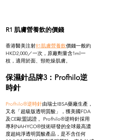
R1 肌膚營養飲的價錢
香港醫美注射
R1肌膚營養飲
價錢一般約
HKD2,000／一次，原廠劑量含1ml一
枝，適用於面、頸乾燥肌膚。
保濕針品牌3：Profhilo逆
時針
Profhilo®逆時針
由瑞士IBSA藥廠生產，
又名「超級版透明質酸」，獲美國FDA
及CE歐盟認證 。Profhilo®逆時針採用
專利NAHYCO®技術研發的全球最高濃
度超純淨透明質酸產品，是不含任何