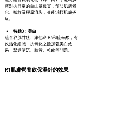
膚對抗日常的自由基侵害，預防肌膚老
化、皺紋及膠原流失，並能減輕肌膚炎
症。
特點3：美白
蘊含谷胱甘鈦、維他命 B6和硫辛酸，有
效活化細胞，抗氧化之餘加強美白效
果，擊退暗沉、臉黃、乾紋等問題。
R1肌膚營養飲保濕針的效果