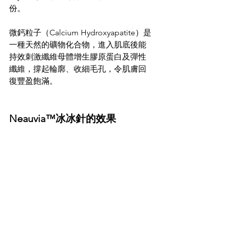
份。
微鈣粒子（Calcium Hydroxyapatite）是
一種天然的礦物化合物，進入肌底後能
持效刺激纖維母體增生膠原蛋白及彈性
纖維，撐起輪廓、收細毛孔，令肌膚回
復豐盈飽滿。
Neauvia™冰冰針的效果