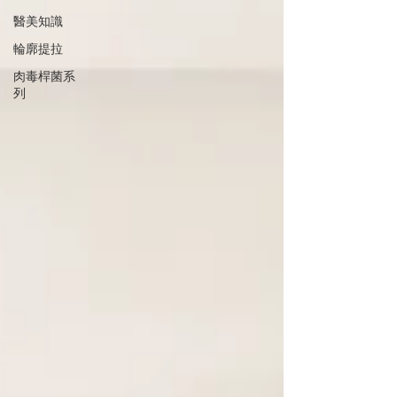
醫美知識
輪廓提拉
肉毒桿菌系
列