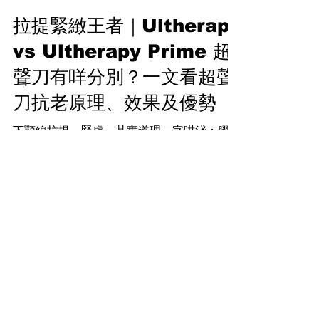
REDEFINE 專業微整形
7月21日
讀畢需時 8 分鐘
拉提緊緻王者｜Ultherapy
vs Ultherapy Prime 超
聲刀有咩分別？一文看超聲
刀抗老原理、效果及優勢
下顎線拉提、緊膚，其實道理一字咁淺：膠原
再生＋拉提筋膜層！在這個原理之上，歐美韓
醫美科技廠商都推出各式各樣的儀器，當中美
國原廠Ulthera超聲刀就成為最強王者，一齊
來它的稱王特質！
Subscribe Now. 免費醫美資訊