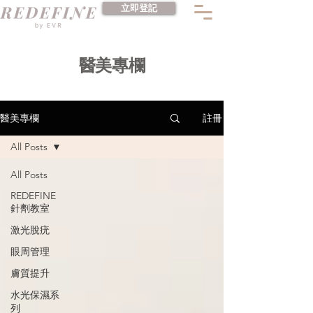
立即登記
​醫美專欄
註冊
醫美專欄
All Posts
All Posts
REDEFINE
針劑教室
激光脫疣
眼周管理
膚質提升
水光保濕系
列