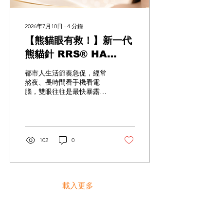
2026年7月10日
∙
4
分鐘
【熊貓眼有救！】新一代
熊貓針 RRS® HA
Eyes 淚溝、黑眼圈、眼
都市人生活節奏急促，經常
袋一針逆齡？比傳統熊貓
熬夜、長時間看手機看電
腦，雙眼往往是最快暴露年
針更強的「眼部膠原膠
齡秘密的地方。黑眼圈深似
水」
熊貓、淚溝凹陷顯疲態、眼
周細紋暴增？試盡了無數眼
霜卻依舊無動於衷？ 近年醫
美界掀起了一股「眼部膠原
102
0
膠水」熱潮，指的就是新一
代熊貓針 —— RRS® HA
Eyes。究竟這款療程有什麼
魔力？它與傳統熊貓針有何
分別？今天就為大家拆解
載入更多
RRS® HA Eyes 的神奇功
效，並告訴你為什麼
Redefine是你進行這個療程
Subscribe Now. 免費醫美資訊