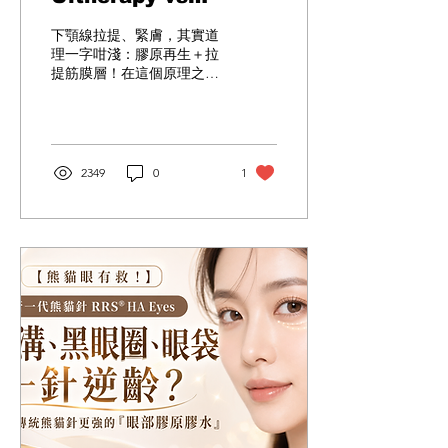
Ultherapy Prime 超聲
下顎線拉提、緊膚，其實道
刀有咩分別？一文看超聲
理一字咁淺：膠原再生＋拉
提筋膜層！在這個原理之
刀抗老原理、效果及優勢
上，歐美韓醫美科技廠商都
推出各式各樣的儀器，當中
美國原廠Ulthera超聲刀就成
為最強王者，一齊來它的稱
王特質！
2349
0
1