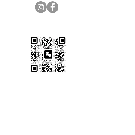
的首選醫美中心！ 什麼是
RRS® HA Eyes？ RRS® HA
Eyes 是一款專門為眼部脆弱
立即Whatsapp 查詢+852
肌膚而設的高效活膚療程。
6550 1594
它獲得歐盟 CE 認證，安全
Wechat 查詢 EVRbeauty_CS
可靠。其獨特之處在於結合
了非交聯透明質酸（HA）
與眼部專屬活膚精華（生物
活化複合物），能全方位修
復眼周問題，因此在坊間獲
得了「眼部膠原膠水」的美
譽，意思是它能像膠水般
「牢牢緊緻」眼周肌膚，鎖
住膠原蛋白。 核心成分與源
頭修復： 非交聯透明質酸：
深層補水，撫平眼周乾紋與
細紋。 11種抗氧化劑： 抵
CONTACT
抗自由基，延緩眼部衰老。
5種黃酮類化合物： 促進眼
底微循環，有效淡化色素型
​公司電郵
及血管型黑眼圈。 3種皂
苷、微量元素及肽：...
support@evrbeauty.com
預約熱線: