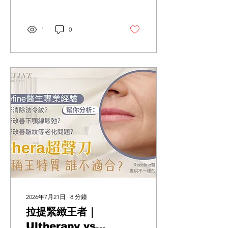
術後護理，助你評估美神針
是否適合自然感輪廓年輕化
療程。
1
0
2026年7月21日
∙
8
分鐘
拉提緊緻王者｜
Ultherapy vs