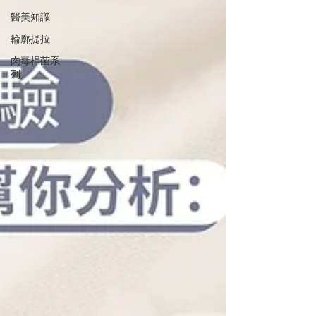
醫美知識
輪廓提拉
肉毒桿菌系
列