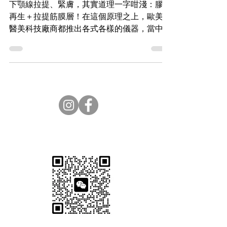
勢
下顎線拉提、緊膚，其實道理一字咁淺：膠原
再生＋拉提筋膜層！在這個原理之上，歐美韓
醫美科技廠商都推出各式各樣的儀器，當中美
國原廠Ulthera超聲刀就成為最強王者，一齊
來它的稱王特質！
Subscribe Now. 免費醫美資訊
立即Whatsapp 查詢+852
6550 1594
Wechat 查詢 EVRbeauty_CS