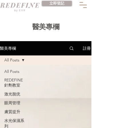
立即登記
​醫美專欄
註冊
醫美專欄
All Posts
All Posts
REDEFINE
針劑教室
激光脫疣
眼周管理
膚質提升
水光保濕系
列