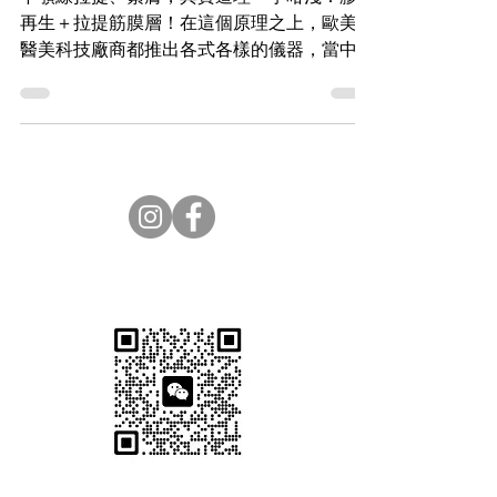
下顎線拉提、緊膚，其實道理一字咁淺：膠原
再生＋拉提筋膜層！在這個原理之上，歐美韓
醫美科技廠商都推出各式各樣的儀器，當中美
國原廠Ulthera超聲刀就成為最強王者，一齊
來它的稱王特質！
Subscribe Now. 免費醫美資訊
立即Whatsapp 查詢+852
6550 1594
Wechat 查詢 EVRbeauty_CS