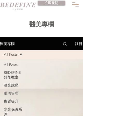
立即登記
​醫美專欄
註冊
醫美專欄
All Posts
All Posts
REDEFINE
針劑教室
激光脫疣
眼周管理
膚質提升
水光保濕系
列