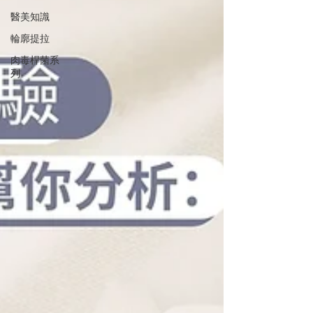
醫美知識
輪廓提拉
肉毒桿菌系
列