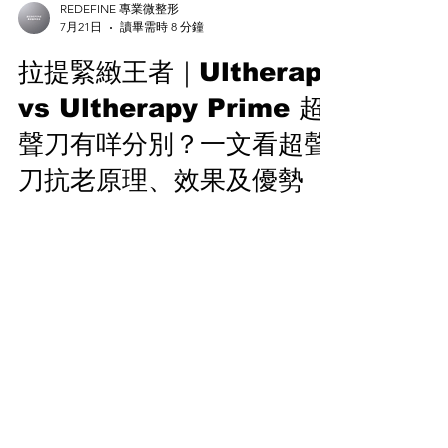
REDEFINE 專業微整形
7月21日
讀畢需時 8 分鐘
拉提緊緻王者｜Ultherapy
vs Ultherapy Prime 超
聲刀有咩分別？一文看超聲
刀抗老原理、效果及優勢
下顎線拉提、緊膚，其實道理一字咁淺：膠原
再生＋拉提筋膜層！在這個原理之上，歐美韓
醫美科技廠商都推出各式各樣的儀器，當中美
國原廠Ulthera超聲刀就成為最強王者，一齊
來它的稱王特質！
Subscribe Now. 免費醫美資訊