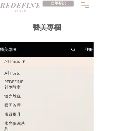
立即登記
​醫美專欄
註冊
醫美專欄
All Posts
All Posts
REDEFINE
針劑教室
激光脫疣
眼周管理
膚質提升
水光保濕系
列