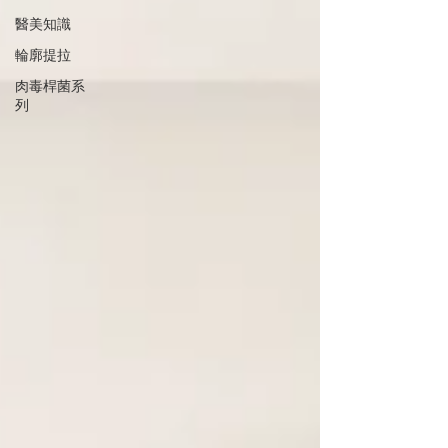
醫美知識
輪廓提拉
肉毒桿菌系
列