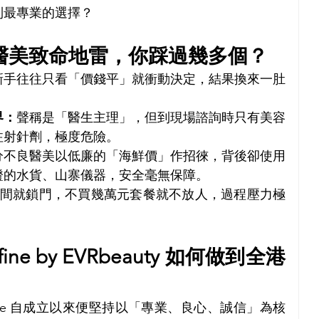
到最專業的選擇？
大醫美致命地雷，你踩過幾多個？
新手往往只看「價錢平」就衝動決定，結果換來一肚
界：
聲稱是「醫生主理」，但到現場諮詢時只有美容
注射針劑，極度危險。
分不良醫美以低廉的「海鮮價」作招徠，背後卻使用
證的水貨、山寨儀器，安全毫無保障。
房間就鎖門，不買幾萬元套餐就不放人，過程壓力極
ine by EVRbeauty 如何做到全港
ine 自成立以來便堅持以「專業、良心、誠信」為核