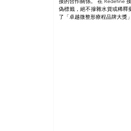
接的合作關係。 在 Redefi
偽標籤，絕不摻雜水貨或稀釋藥劑
了「卓越微整形療程品牌大獎