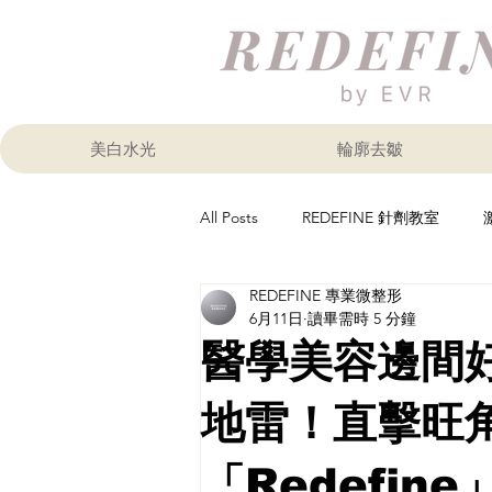
美白水光
輪廓去皺
All Posts
REDEFINE 針劑教室
REDEFINE 專業微整形
醫美知識
輪廓提拉
肉毒
6月11日
讀畢需時 5 分鐘
醫學美容邊間
地雷！直擊旺
「Redefi