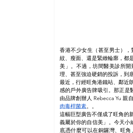
香港不少女生（甚至男士），
紋、瘦面、還是緊緻輪廓，都
美」。不過，坊間醫美診所開
理、甚至強迫硬銷的投訴，到
最近，行經旺角港鐵站、鄰近
感的戶外廣告牌吸引。那正是醫
肉毒桿菌素
。。
這幅巨型廣告不僅成了旺角的
義屬於你的自信美」。今天小編就
底憑什麼可以在銅鑼灣、旺角