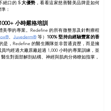
不絕口的 
5 大優勢
，看看這家慈善醫美品牌是如何
標準：
000+ 小時嚴格培訓
學的專業。Redefine 的所有微整形及針劑療程
tox®
、
Juvederm®
 等）
100% 堅持由經驗豐富的香
的是，Redefine 的醫生團隊並非普通資歷，而是擁
均經過大廠原廠超過 1,000 小時的專業訓練，並
。醫生對面部解剖結構、神經與肌肉分佈瞭如指掌，
。