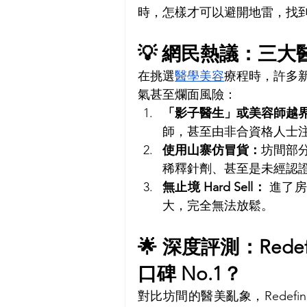
時，怎樣才可以避開地雷，找
💡 網民熱議：三
在挑選
醫學美容
療程時，許多
氣甚至爛面風險：
「影子醫生」或美容師越
師，甚至由非合資格人士
使用山寨仿冒貨：
坊間部
稀釋針劑、甚至是未經認
無止境 Hard Sell：
 進了
大，完全無法放鬆。
🌟 深度評測：Redef
口碑 No.1？
對比坊間的醫美亂象，Redef