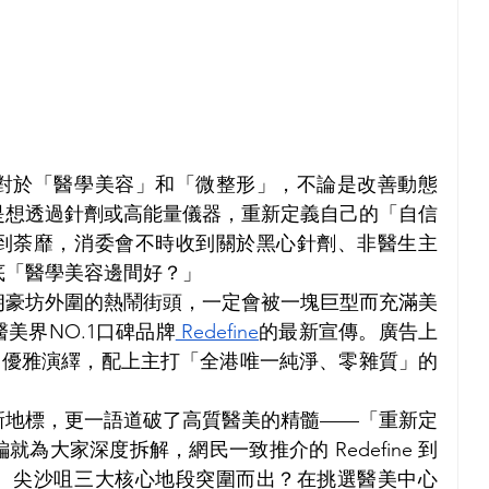
對於「醫學美容」和「微整形」，不論是改善動態
是想透過針劑或高能量儀器，重新定義自己的「自信
到荼靡，消委會不時收到關於黑心針劑、非醫生主
底「醫學美容邊間好？」
朗豪坊外圍的熱鬧街頭，一定會被一塊巨型而充滿美
美界NO.1口碑品牌
 Redefine
的最新宣傳。廣告上
由品牌創辦人 Rebecca Yu 親自優雅演繹，配上主打「全港唯一純淨、零雜質」的 
新地標，更一語道破了高質醫美的精髓——「重新定
為大家深度拆解，網民一致推介的 Redefine 到
、尖沙咀三大核心地段突圍而出？在挑選醫美中心