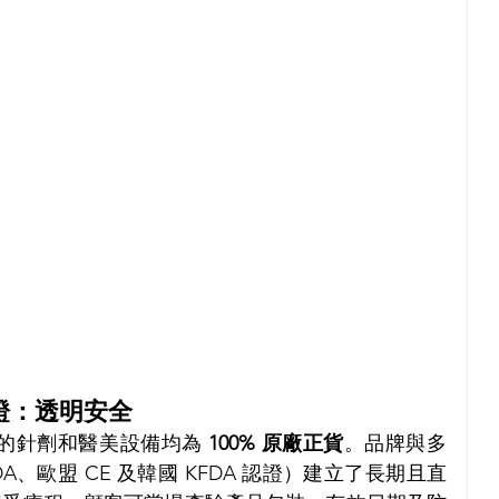
保證：透明安全
使用的針劑和醫美設備均為 
100% 原廠正貨
。品牌與多
、歐盟 CE 及韓國 KFDA 認證）建立了長期且直