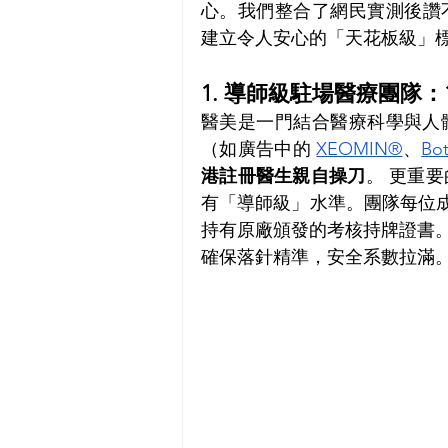
心。我們整合了網民實測後讚
建立令人安心的「天花板級」
1. 導師級駐場醫療團隊：1
醫美是一門結合醫療科學與人體美
（如廣告中的 
XEOMIN®
、
Bo
港註冊醫生親自操刀
。 更重要
有「導師級」水準。團隊每位成員
持有原廠頒發的考核持牌證書
確保落針精準，安全系數拉滿