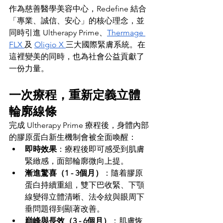
作為慈善醫學美容中心，Redefine 結合
「專業、誠信、安心」的核心理念，並
同時引進 Ultherapy Prime、
Thermage 
FLX 
及 
Oligio X 
三大國際緊膚系統。在
這裡變美的同時，也為社會公益貢獻了
一份力量。
一次療程，重新定義立體
輪廓線條
完成 Ultherapy Prime 療程後，身體內部
的膠原蛋白新生機制會被全面喚醒：
即時效果
：療程後即可感受到肌膚
緊緻感，面部輪廓微向上提。
漸進驚喜（1 - 3個月）
：隨着膠原
蛋白持續重組，雙下巴收緊、下顎
線變得立體清晰、法令紋與眼周下
垂問題得到顯著改善。
巔峰與長效（3 - 6個月）
：肌膚恢