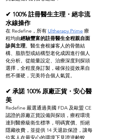
✔ 100% 註冊醫生主理・絕非流
水線操作
在 Redefine，所有 
Ultherapy Prime
 療
程均由
經驗豐富的註冊醫生全程親自面
診與主理
。醫生會根據客人的骨骼結
構、脂肪型或結構型老化成因進行個人
化分析。從能量設定、治療深度到探頭
選擇，全程度身訂製，確保拉提效果自
然不僵硬，完美符合個人氣質。
✔ 承諾 100% 原廠正貨・安心醫
美
Redefine 嚴選通過美國 FDA 及歐盟 CE 
認證的原廠正貨設備與探頭，療程環境
達到醫療級衛生標準，明碼實價、拒絕
隱藏收費，並提供 14 天退款保證，讓每
位客人在最安心的環境下見證逆齡蛻