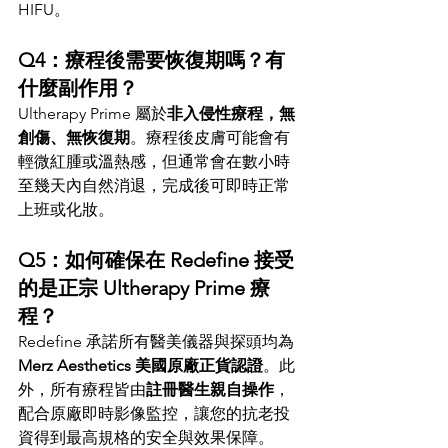
HIFU。
Q4：療程後需要恢復期嗎？有
什麼副作用？
Ultherapy Prime 屬於
非入侵性療程，無
創傷、無恢復期
。療程後皮膚可能會有
輕微紅腫或溫熱感，但通常會在數小時
至幾天內自然消退，完成後可即時正常
上班或化妝。
Q5：如何確保在 Redefine 接受
的是正宗 Ultherapy Prime 療
程？
Redefine 承諾所有醫美儀器與探頭均為 
Merz Aesthetics 美國原廠正貨認證
。此
外，所有療程皆由
註冊醫生親自操作
，
配合原廠即時影像監控，讓您的抗老投
資得到最高規格的安全與效果保障。