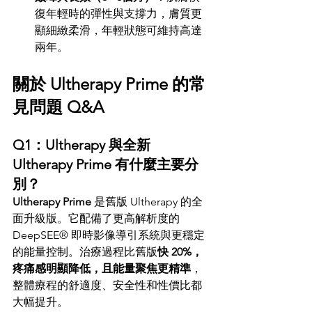
復年輕時的彈性與支撐力，膚質更
顯細緻柔滑，年輕狀態可維持高達
兩年。
關於 Ultherapy Prime 的常
見問題 Q&A
Q1：Ultherapy 與全新 
Ultherapy Prime 有什麼主要分
別？
Ultherapy Prime
 是舊版 Ultherapy 的全
面升級版。它配備了更高解析度的 
DeepSEE® 即時影像導引系統與更穩定
的能量控制。治療過程比舊版
快 20%，
疼痛感明顯降低，且能量聚焦更精準
，
整體療程的舒適度、安全性和性價比都
大幅提升。