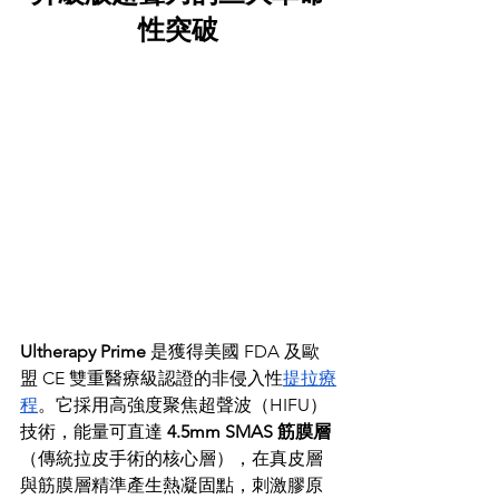
性突破
Ultherapy Prime
 是獲得美國 FDA 及歐
盟 CE 雙重醫療級認證的非侵入性
提拉療
程
。它採用高強度聚焦超聲波（HIFU）
技術，能量可直達 
4.5mm SMAS 筋膜層
（傳統拉皮手術的核心層），在真皮層
與筋膜層精準產生熱凝固點，刺激膠原