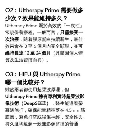
Q2：Ultherapy Prime 需要做多
少次？效果能維持多久？
Ultherapy Prime 屬於高效的「一次性」
常規保養療程。一般而言，
只需接受一
次治療
，隨着膠原蛋白持續新生，最佳
效果會在 3 至 6 個月內完全顯現，並可
維持長達 12 至 24 個月
（具體因個人體
質及生活習慣而異）。
Q3：HIFU 與 Ultherapy Prime 
哪一個比較好？
雖然兩者都使用超聲波原理，但 
Ultherapy Prime 擁有專利實時超聲波影
像技術（DeepSEE®）
，醫生能邊看螢
幕邊施打，確保能量精準落在 4.5mm 筋
膜層，避免打空或誤傷神經，安全性與
持久度均遠超一般無影像監控的普通 