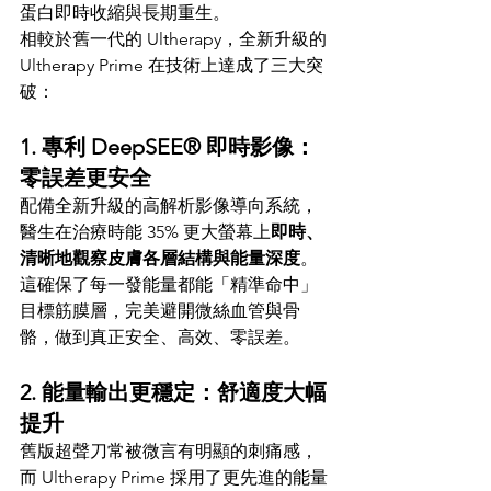
蛋白即時收縮與長期重生。
相較於舊一代的 Ultherapy，全新升級的 
Ultherapy Prime 在技術上達成了三大突
破：
1. 專利 DeepSEE® 即時影像：
零誤差更安全
配備全新升級的高解析影像導向系統，
醫生在治療時能 35% 更大螢幕上
即時、
清晰地觀察皮膚各層結構與能量深度
。
這確保了每一發能量都能「精準命中」
目標筋膜層，完美避開微絲血管與骨
骼，做到真正安全、高效、零誤差。
2. 能量輸出更穩定：舒適度大幅
提升
舊版超聲刀常被微言有明顯的刺痛感，
而 Ultherapy Prime 採用了更先進的能量