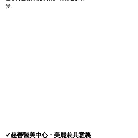
變。
✔慈善醫美中心・美麗兼具意義