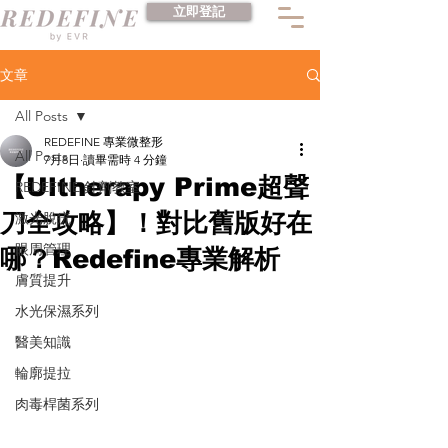
立即登記
文章
All Posts
REDEFINE 專業微整形
All Posts
7月8日
讀畢需時 4 分鐘
【Ultherapy Prime超聲
REDEFINE 針劑教室
刀全攻略】！對比舊版好在
激光脫疣
眼周管理
哪？Redefine專業解析
膚質提升
水光保濕系列
醫美知識
輪廓提拉
肉毒桿菌系列