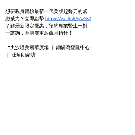
想要親身體驗最新一代美版超聲刀的緊
緻威力？立即點擊 
https://wa.link/s6v582
了解最新限定優惠，預約專業醫生一對
一諮詢，為肌膚重啟歲月指針！
📍尖沙咀美麗華廣場 ｜ 銅鑼灣恆隆中心 
｜ 旺角朗豪坊