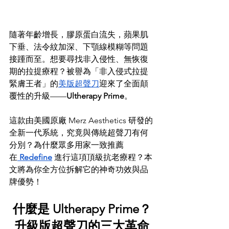
隨著年齡增長，膠原蛋白流失，蘋果肌
下垂、法令紋加深、下顎線模糊等問題
接踵而至。想要尋找非入侵性、無恢復
期的拉提療程？被譽為「非入侵式拉提
緊膚王者」的
美版超聲刀
迎來了全面顛
覆性的升級——
Ultherapy Prime
。
這款由美國原廠 Merz Aesthetics 研發的
全新一代系統，究竟與傳統超聲刀有何
分別？為什麼眾多用家一致推薦
在
Redefine
 進行這項頂級抗老療程？本
文將為你全方位拆解它的神奇功效與品
牌優勢！
什麼是 Ultherapy Prime？
升級版超聲刀的三大革命