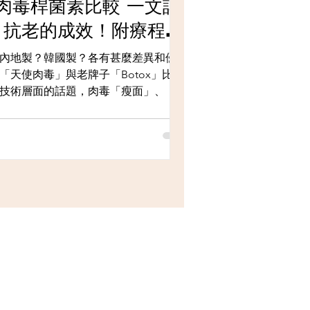
大肉毒桿菌素比較 一文詳
、抗老的成效！附療程優
內地製？韓國製？各有甚麼差異和優
「天使肉毒」與老牌子「Botox」比拼
技術層面的話題，肉毒「瘦面」、「袪
何根據？「肉毒防老」有實驗支持嗎？