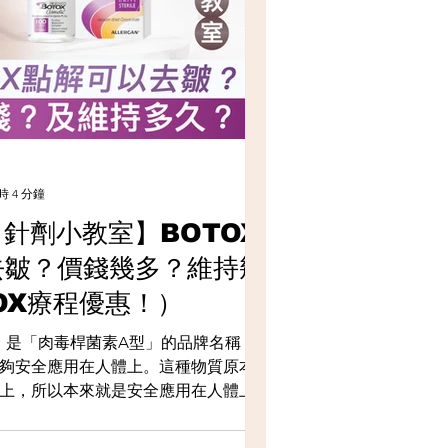
 4 分鐘
E 針劑小教室】BOTOX
去皺？價錢幾多？維持幾
OX療程優惠！）
國，是「肉毒桿菌素A型」的品牌名稱，經
能夠安全應用在人體上。這種物質原本是
上，所以本來就是安全應用在人體上的
中發現這種肉毒桿菌素還可以令減淡眼
至今時今日專注於醫美使用