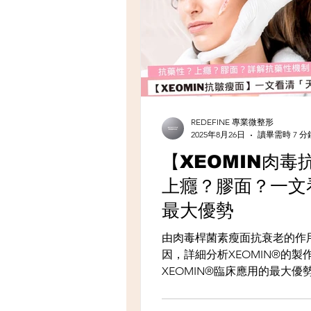
REDEFINE 專業微整形
2025年8月26日
讀畢需時 7 分
【XEOMIN肉毒
上癮？膠面？一文
最大優勢
由肉毒桿菌素瘦面抗衰老的作
因，詳細分析XEOMIN®的
XEOMIN®臨床應用的最大
打唔得」的迷思。