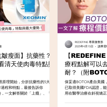
REDEFINE 專業微整形
鐘
2025年4月15日
讀畢需時
抗皺瘦面】抗藥性？
【REDEFIN
看清天使肉毒特點與
療程點解可以
耐？（附BOT
用原理開始，分折抗藥性的5大成
保妥適BOTOX產自美
製作過程和特點，最後告訴你
已取得美國FDA認證，
優勢，一文解答關於「上癮」、「唔
用在醫學治療在斜視矯正
物質。然而在治療的過程
睛附近的皺紋，繼而發展