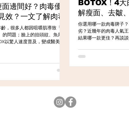
BOTOX！4
毒瘦面邊間好？肉毒優
解瘦面、去皺
見效？一文了解肉毒
惠！
你選用哪一款肉毒牌子？
論年齡，很多人都因咀嚼肌導致「大
劣？近幾年的肉毒人氣王
」的問題；臉上的抬頭紋、魚尾紋
結果哪一款更佳？再談談
OX以驚人速度普及，變成醫美的
皺」和「抗老」的原理有
就成了唯一出路。其實明星透過打
瘦面早已是明星界公開
Subscribe Now. 免費醫美資訊
立即Whatsapp 查詢+852 6550 1594
Wechat 查詢 EVRbeauty_CS