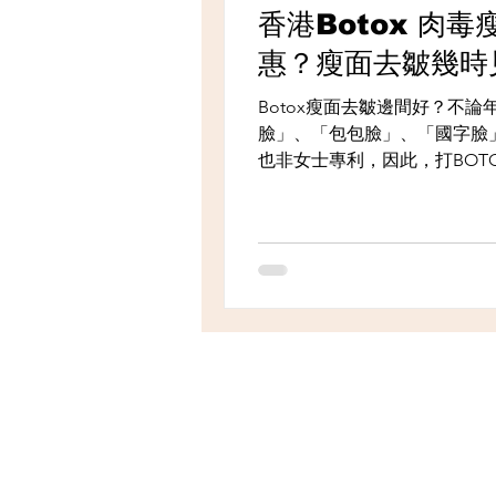
香港Botox 肉
惠？瘦面去皺幾時
Botox瘦面去皺邊間好？不
臉」、「包包臉」、「國字臉
也非女士專利，因此，打BOT
熱門療程之一！Botox療程
Botox肉毒桿菌素，去皺和