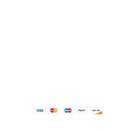
旺角旗艦店
老街 8 號朗豪坊辦公大樓
​私隱政
40 樓 4003 室
ffice Tower, Langham Place 8 Argyle
t, Mong kok, Kowloon
尖沙嘴旗
艦店
期11樓1102室彌敦道132號
, 11/F, Mira Place Tower A,
han Road,
Tsim
Sha Tsui
*療程效果，感覺和進度會因應個人之皮膚、身體狀況等因素而有所不同。