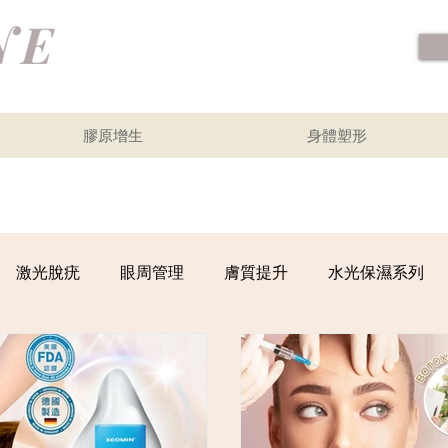
膠原增生
身體塑形
激光脫疣
眼周管理
膚質提升
水光保濕系列
毒桿菌系列